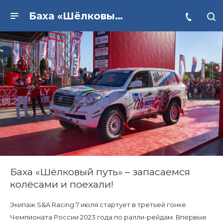
Баха «Шёлковый путь» – запасаемся колёсами и поехали!
Баха «Шёлковый путь» – запасаемся
колёсами и поехали!
Экипаж S&A Racing 7 июля стартует в третьей гонке
Чемпионата России 2023 года по ралли-рейдам. Впервые