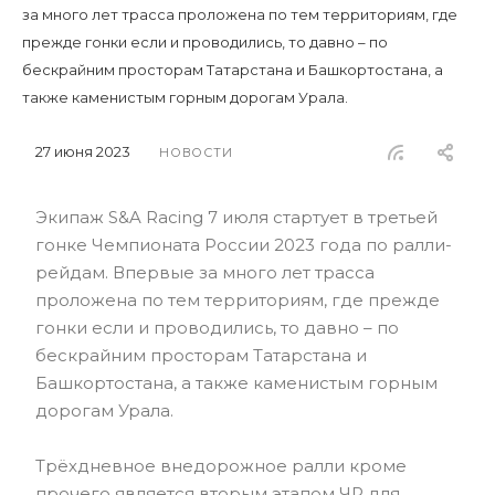
за много лет трасса проложена по тем территориям, где
прежде гонки если и проводились, то давно – по
бескрайним просторам Татарстана и Башкортостана, а
также каменистым горным дорогам Урала.
27 июня 2023
НОВОСТИ
Экипаж S&A Racing 7 июля стартует в третьей
гонке Чемпионата России 2023 года по ралли-
рейдам. Впервые за много лет трасса
проложена по тем территориям, где прежде
гонки если и проводились, то давно – по
бескрайним просторам Татарстана и
Башкортостана, а также каменистым горным
дорогам Урала.
Трёхдневное внедорожное ралли кроме
прочего является вторым этапом ЧР для