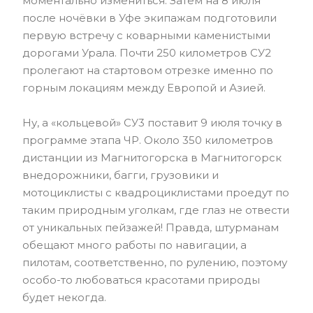
моментально измениться. Затем на 8 июля
после ночёвки в Уфе экипажам подготовили
первую встречу с коварными каменистыми
дорогами Урала. Почти 250 километров СУ2
пролегают на стартовом отрезке именно по
горным локациям между Европой и Азией.
Ну, а «кольцевой» СУ3 поставит 9 июля точку в
программе этапа ЧР. Около 350 километров
дистанции из Магнитогорска в Магнитогорск
внедорожники, багги, грузовики и
мотоциклисты с квадроциклистами проедут по
таким природным уголкам, где глаз не отвести
от уникальных пейзажей! Правда, штурманам
обещают много работы по навигации, а
пилотам, соответственно, по рулению, поэтому
особо-то любоваться красотами природы
будет некогда.