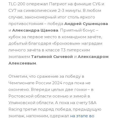
TLC-200 опережал Патриот на финише СУ6 и
СУ7 на символические 2-3 минуты. В любом
случае, закономерный итог столь яркого
противостояния – победа
Андрей Сушенцова
и
Александра Щанова
. Приятный бонус –
кубок за первое место в командном зачёте,
добытый благодаря «бронзовым» наградам
личного зачёта в классе Т3 питерским
экипажем
Татьяной Сычевой
и
Александром
Алексеевым
.
Отметим, что сражение за победу в
Чемпионате России 2024 года пока не
окончено. Впереди целых две гонки – в
Ростовской области осенью и зимой в
Ульяновской области. А пока на счету S&A
Racing третья подряд победа, предыдущую
экипаж, напомним, одержал
на этапе во