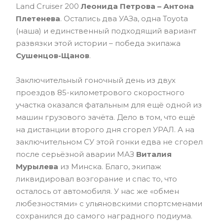
Land Cruiser 200
Леонида Петрова – Антона
Плетенева
. Остались два УАЗа, одна Toyota
(наша) и единственный подходящий вариант
развязки этой истории – победа экипажа
Сушенцов-Щанов
.
Заключительный гоночный день из двух
проездов 85-километрового скоростного
участка оказался фатальным для ещё одной из
машин грузового зачёта. Дело в том, что ещё
на дистанции второго дня сгорел УРАЛ. А на
заключительном СУ этой гонки едва не сгорел
после серьёзной аварии МАЗ
Виталия
Мурылева
из Минска. Благо, экипаж
ликвидировал возгорание и спас то, что
осталось от автомобиля. У нас же «обмен
любезностями» с ульяновскими спортсменами
сохранился до самого наградного подиума.