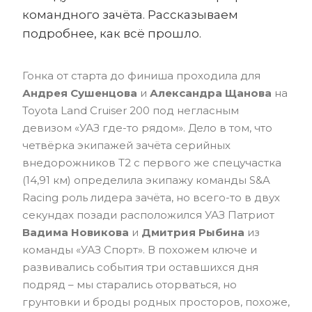
командного зачёта. Рассказываем
подробнее, как всё прошло.
Гонка от старта до финиша проходила для
Андрея Сушенцова
и
Александра Щанова
на
Toyota Land Cruiser 200 под негласным
девизом «УАЗ где-то рядом». Дело в том, что
четвёрка экипажей зачёта серийных
внедорожников Т2 с первого же спецучастка
(14,91 км) определила экипажу команды S&A
Racing роль лидера зачёта, но всего-то в двух
секундах позади расположился УАЗ Патриот
Вадима Новикова
и
Дмитрия Рыбина
из
команды «УАЗ Спорт». В похожем ключе и
развивались события три оставшихся дня
подряд – мы старались оторваться, но
грунтовки и броды родных просторов, похоже,